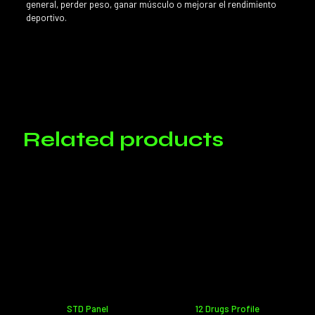
general, perder peso, ganar músculo o mejorar el rendimiento
deportivo.
Reviews
There are no reviews yet.
Only logged in customers who have purchased this product may
leave a review.
Related products
STD Panel
12 Drugs Profile