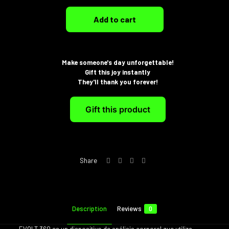
Add to cart
Make someone's day unforgettable!
Gift this joy instantly
They'll thank you forever!
Gift this product
Share
Description
Reviews
0
EVOLT 360 es un dispositivo de análisis corporal que utiliza