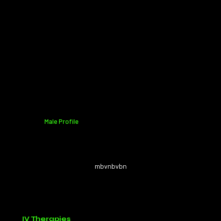
Male Profile
mbvnbvbn
IV Therapies