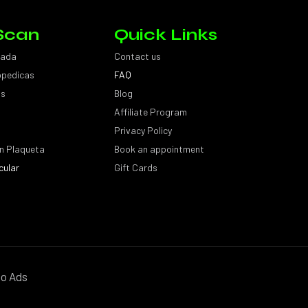
Scan
Quick Links
sada
Contact us
topedicas
FAQ
as
Blog
Affiliate Program
Privacy Policy
n Plaqueta
Book an appointment
cular
Gift Cards
o Ads