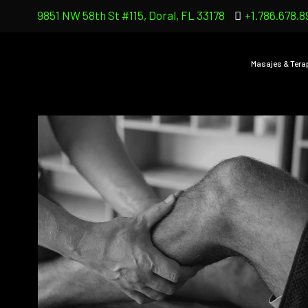
9851 NW 58th St #115, Doral, FL 33178
+1.786.678.8
Masajes & Tera